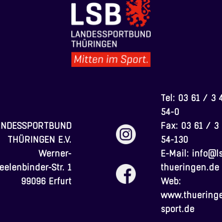
Tel:
03 61 / 3 
54-0
ANDESSPORTBUND
Fax: 03 61 / 3
THÜRINGEN E.V.
54-130
Werner-
E-Mail:
info@l
eelenbinder-Str. 1
thueringen.de
99096 Erfurt
Web:
www.thuering
sport.de