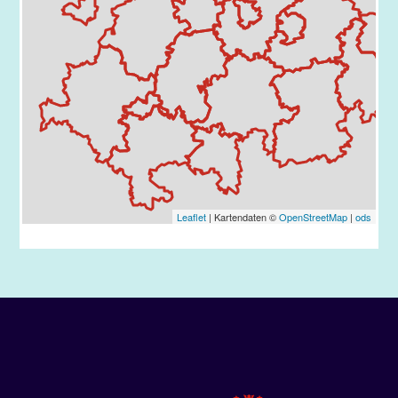
Leaflet
| Kartendaten ©
OpenStreetMap
|
ods