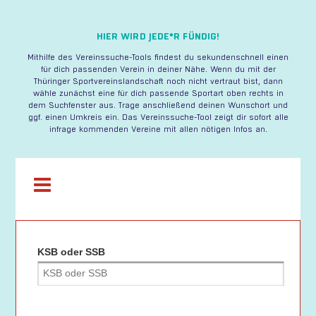
×
HIER WIRD JEDE*R FÜNDIG!
VEREINE
Mithilfe des Vereinssuche-Tools findest du sekundenschnell einen
für dich passenden Verein in deiner Nähe. Wenn du mit der
KREIS-
Thüringer Sportvereinslandschaft noch nicht vertraut bist, dann
STADTSPORTBÜNDE
wähle zunächst eine für dich passende Sportart oben rechts in
dem Suchfenster aus. Trage anschließend deinen Wunschort und
ggf. einen Umkreis ein. Das Vereinssuche-Tool zeigt dir sofort alle
VERBÄNDE
infrage kommenden Vereine mit allen nötigen Infos an.
KSB oder SSB